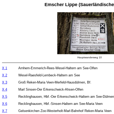
Emscher Lippe (Sauerländische
Hauptwanderweg 10
X 1
X 2
X 3
X 4
X 5
X 6
X 7