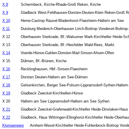
X 8
X 9
X 10
X 11
X 14
X 16
X 17
X 18
X 19
X 21
X 22
Klompenweg